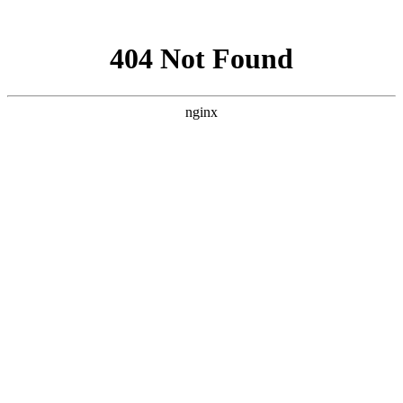
网站地图
400-0871-018
首页
关于金彩
正装校服
运动校服
夏装校服
校服新闻
客户案例
校服知识
联系我们
加盟合作
C
联系我们
CONTACT JIN CAI
加盟合作